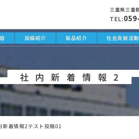
三重県三重郡
059
TEL:
容
設備紹介
製品紹介
社会貢献活
社内新着情報2
内新着情報2テスト投稿01