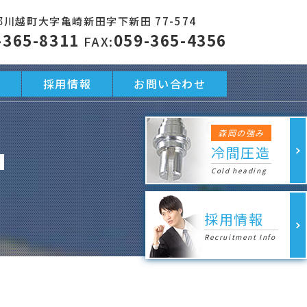
川越町大字亀崎新田字下新田 77-574
-365-8311
059-365-4356
FAX:
動
採用情報
お問い合わせ
森岡の強み
冷間圧造
Cold heading
採用情報
Recruitment Info