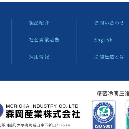
製品紹介
お問い合わせ
社会貢献活動
English
採用情報
冷間圧造とは
精密冷間圧
郡川越町大字亀崎新田字下新田77-574