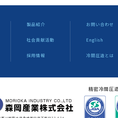
製品紹介
お問い合わせ
社会貢献活動
English
採用情報
冷間圧造とは
精密冷間圧
郡川越町大字亀崎新田字下新田77-574