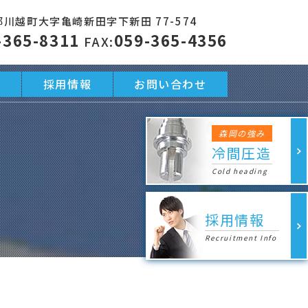
川越町大字亀崎新田字下新田 77-574
-365-8311
059-365-4356
FAX:
動
採用情報
お問い合わせ
森岡の強み
冷間圧造
Cold heading
採用情報
Recruitment Info