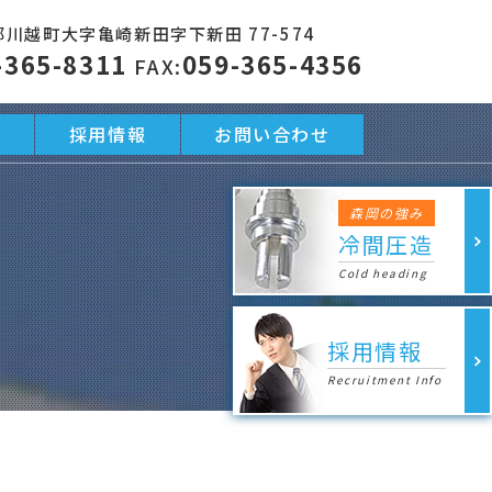
川越町大字亀崎新田字下新田 77-574
-365-8311
059-365-4356
FAX:
動
採用情報
お問い合わせ
森岡の強み
冷間圧造
Cold heading
採用情報
Recruitment Info