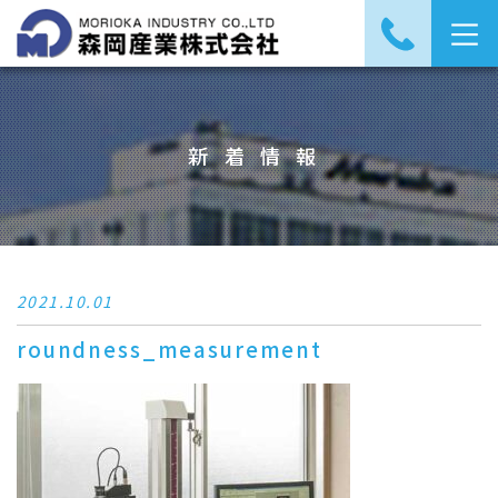
新着情報
2021.10.01
roundness_measurement