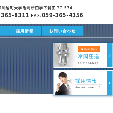
川越町大字亀崎新田字下新田 77-574
-365-8311
059-365-4356
FAX:
動
採用情報
お問い合わせ
森岡の強み
冷間圧造
Cold heading
採用情報
Recruitment Info